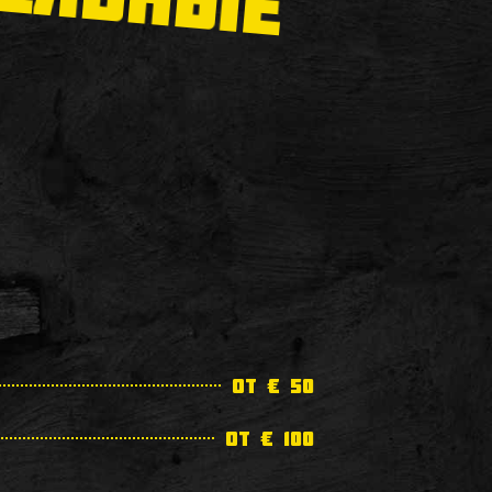
от € 50
от € 100