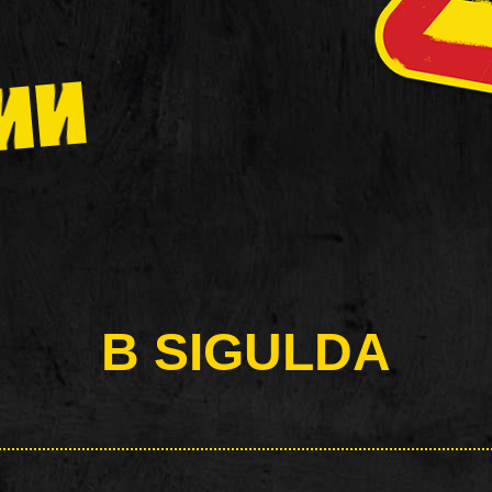
ИИ
В SIGULDA