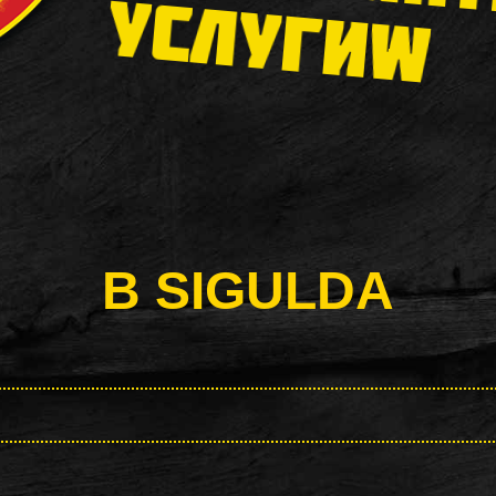
УСЛУГИW
В SIGULDA