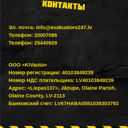
КОНТАКТЫ
Эл. почта:
info@evakuators247.lv
Телефон:
20007086
Телефон:
25440929
ООО «KIVauto»
Номер регистрации: 40103849239
Номер НДС плательщика: LV40103849239
Адрес: «Liepas137», Jāņupe, Olaine Parish,
Olaine County, LV-2113
Банковский счет: LV67HABA0551039303793