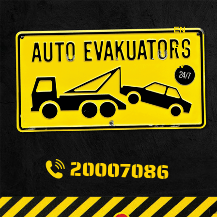
EN
RU
LV
20007086