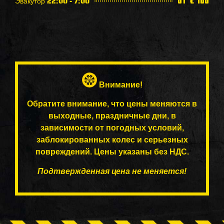
Эвакутор 22:00 - 7:00
от € 100
Внимание!
Обратите внимание, что цены меняются в
выходные, праздничные дни, в
зависимости от погодных условий,
заблокированных колес и серьезных
повреждений. Цены указаны без НДС.
Подтвержденная цена не меняется!