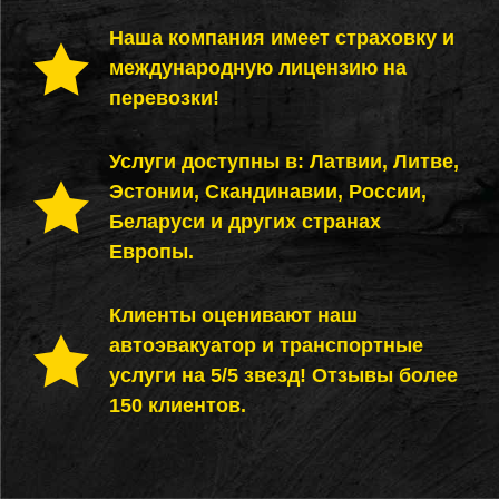
Наша компания имеет страховку и
международную лицензию на
перевозки!
Услуги доступны в: Латвии, Литве,
Эстонии, Скандинавии, России,
Беларуси и других странах
Европы.
Клиенты оценивают наш
автоэвакуатор и транспортные
услуги на 5/5 звезд! Отзывы более
150 клиентов.