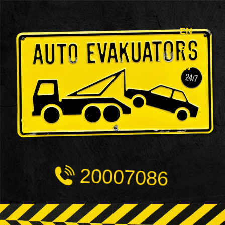
EN
RU
LV
20007086